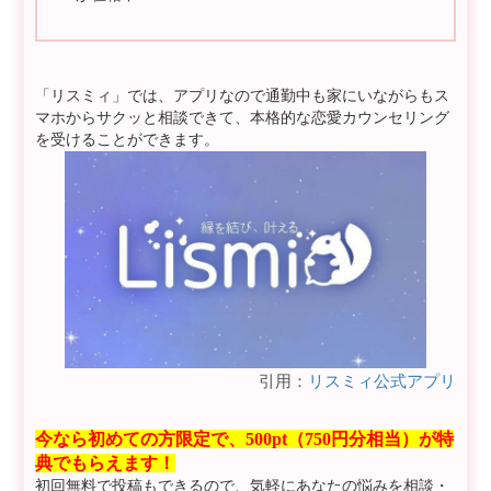
「リスミィ」では、アプリなので通勤中も家にいながらもス
マホからサクッと相談できて、本格的な恋愛カウンセリング
を受けることができます。
引用：
リスミィ公式アプリ
今なら初めての方限定で、500pt（750円分相当）が特
典でもらえます！
初回無料で投稿もできるので、気軽にあなたの悩みを相談・