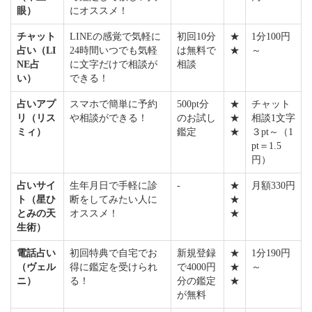
眼）
にオススメ！
チャット
LINEの感覚で気軽に
初回10分
★
1分100円
占い（LI
24時間いつでも気軽
は無料で
★
～
NE占
に文字だけで相談が
相談
い）
できる！
占いアプ
スマホで簡単に予約
500pt分
★
チャット
リ（リス
や相談ができる！
のお試し
★
相談1文字
ミィ）
鑑定
★
３pt～（1
pt＝1.5
円）
占いサイ
生年月日で手軽に診
-
★
月額330円
ト（星ひ
断をしてみたい人に
★
とみの天
オススメ！
★
生術）
電話占い
初回特典で自宅でお
新規登録
★
1分190円
（ヴェル
得に鑑定を受けられ
で4000円
★
～
ニ）
る！
分の鑑定
★
が無料