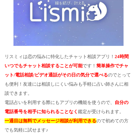
リスミィは恋の悩みに特化したチャット相談アプリ！
24時間
いつでもチャット相談することが可能
です！
簡単操作でチャ
ット/電話相談/ビデオ通話がその日の気分で選べる
のでとって
も便利！友達には相談しにくい悩みも手軽に占い師さんに相
談できます。
電話占いを利用する際にもアプリの機能を使うので、
自分の
電話番号を相手に知られることなく
鑑定が受けられます。
一通目は無料でメッセージ相談が利用できる
ので初めての方
でも気軽に試せます♪