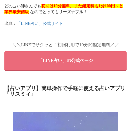
どの占い師さんでも
初回は10分無料。また鑑定料も1分100円～と
業界最安値級
なのでとってもリーズナブル！
出典：
「LINE占い」公式サイト
＼＼LINEでサクッと！初回利用で10分間鑑定無料／／
「LINE占い」の公式ページ
【占いアプリ】簡単操作で手軽に使える占いアプリ
「リスミィ」