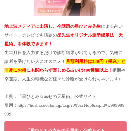
地上波メディアに出演し、今話題の星ひとみ先生
による占い
サイト。テレビでも話題の
星先生オリジナル運勢鑑定法「天
星術」を体験できます！
生年月日を入力するだけで診断結果が出てくるので、気軽に
診断を受けたい人にオススメ！
月額利用料は330円（税込）と
非常にお得
にも関わらず楽しめる占いは400種類以上！
婚期や
幸運期、人生の転機など様々な診断が受けられちゃいます♪
出典：「星ひとみ☆幸せの天星術」公式サイト
引用：https://hoshi.cocoloni.jp/t.cgi?t=f%2Ftop&zspid=w999999
999
「星ひとみ☆幸せの天星術」公式サイト