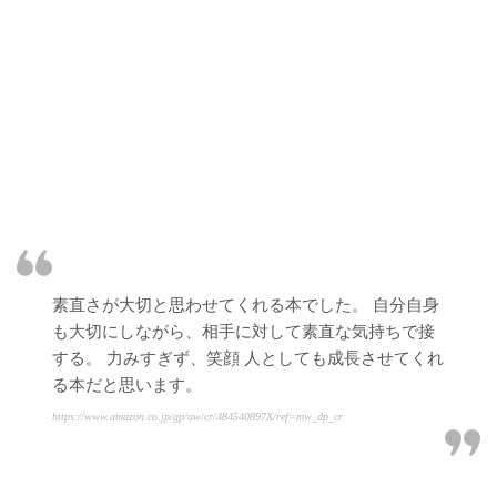
素直さが大切と思わせてくれる本でした。 自分自身
も大切にしながら、相手に対して素直な気持ちで接
する。 力みすぎず、笑顔 人としても成長させてくれ
る本だと思います。
https://www.amazon.co.jp/gp/aw/cr/484540897X/ref=mw_dp_cr