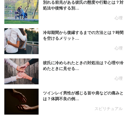
別れる前兆がある彼氏の態度や行動とは？対
処法や後悔する別…
心理
冷却期間から復縁するまでの方法とは？時間
を空けるメリット…
心理
彼氏に冷められたときの対処法は？心理や冷
めたときに見せる…
心理
ツインレイ男性が感じる首や肩などの痛みと
は？体調不良の例…
スピリチュアル