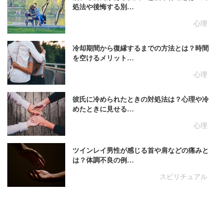
処法や後悔する別…
心理
冷却期間から復縁するまでの方法とは？時間
を空けるメリット…
心理
彼氏に冷められたときの対処法は？心理や冷
めたときに見せる…
心理
ツインレイ男性が感じる首や肩などの痛みと
は？体調不良の例…
スピリチュアル