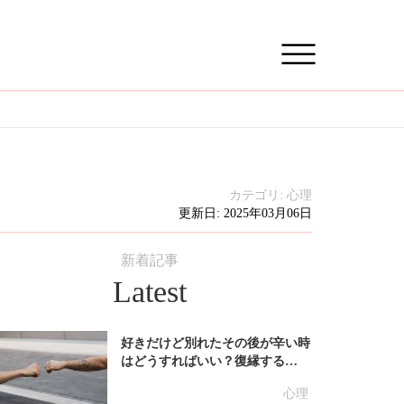
カテゴリ:
心理
更新日: 2025年03月06日
新着記事
Latest
好きだけど別れたその後が辛い時
はどうすればいい？復縁する…
心理