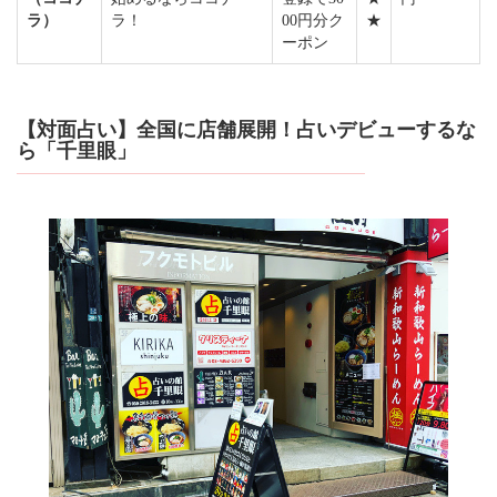
ラ）
ラ！
00円分ク
★
ーポン
【対面占い】全国に店舗展開！占いデビューするな
ら「千里眼」