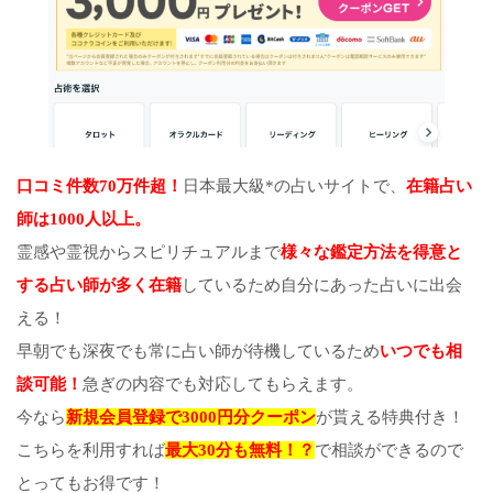
口コミ件数70万件超！
日本最大級*の占いサイトで、
在籍占い
師は1000人以上。
霊感や霊視からスピリチュアルまで
様々な鑑定方法を得意と
する占い師が多く在籍
しているため自分にあった占いに出会
える！
早朝でも深夜でも常に占い師が待機しているため
いつでも相
談可能！
急ぎの内容でも対応してもらえます。
今なら
新規会員登録で3000円分クーポン
が貰える特典付き！
こちらを利用すれば
最大30分も無料！？
で相談ができるので
とってもお得です！