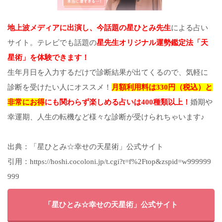
地上波メディアに出演し、今話題の星ひとみ先生
による占い
サイト。テレビでも話題の
星先生オリジナル運勢鑑定法「天
星術」を体験できます！
生年月日を入力するだけで診断結果が出てくるので、気軽に
診断を受けたい人にオススメ！
月額利用料は330円（税込）と
非常にお得
にも関わらず楽しめる占いは400種類以上！
婚期や
幸運期、人生の転機など様々な診断が受けられちゃいます♪
出典：「星ひとみ☆幸せの天星術」公式サイト
引用：https://hoshi.cocoloni.jp/t.cgi?t=f%2Ftop&zspid=w999999
999
「星ひとみ☆幸せの天星術」公式サイト