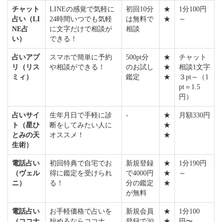
チャット
LINEの感覚で気軽に
初回10分
★
1分100円
占い（LI
24時間いつでも気軽
は無料で
★
～
NE占
に文字だけで相談が
相談
い）
できる！
占いアプ
スマホで簡単に予約
500pt分
★
チャット
リ（リス
や相談ができる！
のお試し
★
相談1文字
ミィ）
鑑定
★
３pt～（1
pt＝1.5
円）
占いサイ
生年月日で手軽に診
-
★
月額330円
ト（星ひ
断をしてみたい人に
★
とみの天
オススメ！
★
生術）
電話占い
初回特典で自宅でお
新規登録
★
1分190円
（ヴェル
得に鑑定を受けられ
で4000円
★
～
ニ）
る！
分の鑑定
★
が無料
電話占い
お手軽価格で占いを
新規会員
★
1分100
（ココナ
始めるならココナ
登録で30
★
円〜