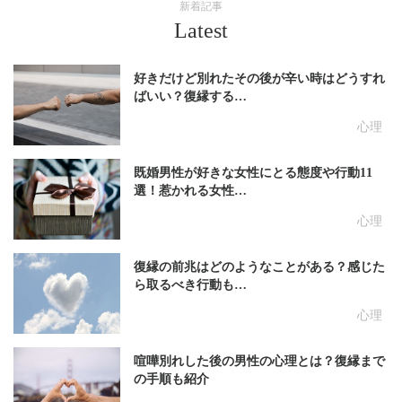
新着記事
Latest
好きだけど別れたその後が辛い時はどうすれ
ばいい？復縁する…
心理
既婚男性が好きな女性にとる態度や行動11
選！惹かれる女性…
心理
復縁の前兆はどのようなことがある？感じた
ら取るべき行動も…
心理
喧嘩別れした後の男性の心理とは？復縁まで
の手順も紹介