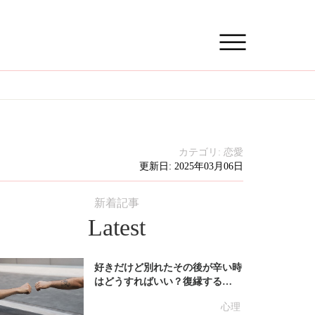
カテゴリ:
恋愛
更新日: 2025年03月06日
新着記事
Latest
好きだけど別れたその後が辛い時
はどうすればいい？復縁する…
心理