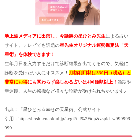
地上波メディアに出演し、今話題の星ひとみ先生
による占い
サイト。テレビでも話題の
星先生オリジナル運勢鑑定法「天
星術」を体験できます！
生年月日を入力するだけで診断結果が出てくるので、気軽に
診断を受けたい人にオススメ！
月額利用料は330円（税込）と
非常にお得
にも関わらず楽しめる占いは400種類以上！
婚期や
幸運期、人生の転機など様々な診断が受けられちゃいます♪
出典：「星ひとみ☆幸せの天星術」公式サイト
引用：https://hoshi.cocoloni.jp/t.cgi?t=f%2Ftop&zspid=w999999
999