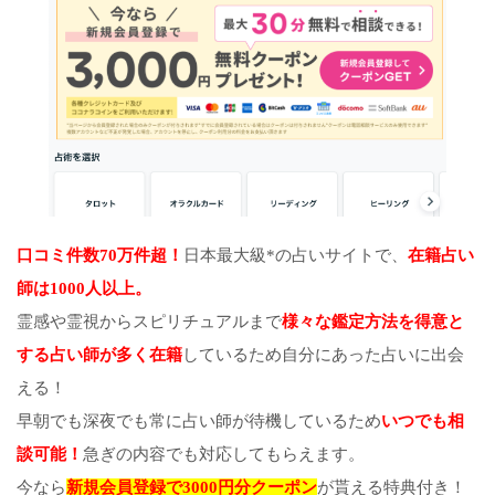
口コミ件数70万件超！
日本最大級*の占いサイトで、
在籍占い
師は1000人以上。
霊感や霊視からスピリチュアルまで
様々な鑑定方法を得意と
する占い師が多く在籍
しているため自分にあった占いに出会
える！
早朝でも深夜でも常に占い師が待機しているため
いつでも相
談可能！
急ぎの内容でも対応してもらえます。
今なら
新規会員登録で3000円分クーポン
が貰える特典付き！