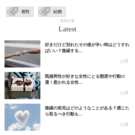
相性
結婚
新着記事
Latest
好きだけど別れたその後が辛い時はどうすれ
ばいい？復縁する…
心理
既婚男性が好きな女性にとる態度や行動11
選！惹かれる女性…
心理
復縁の前兆はどのようなことがある？感じた
ら取るべき行動も…
心理