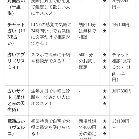
対面占い
実際に対面で顔を見
-
★
20分2200
（千里
て鑑定して欲しい人
円～
眼）
にオススメ！
チャット
LINEの感覚で気軽に
初回10分
★
1分100円
占い（LI
24時間いつでも気軽
は無料で
★
～
NE占
に文字だけで相談が
相談
い）
できる！
占いアプ
スマホで簡単に予約
500pt分
★
チャット
リ（リス
や相談ができる！
のお試し
★
相談1文字
ミィ）
鑑定
★
３pt～（1
pt＝1.5
円）
占いサイ
生年月日で手軽に診
-
★
月額330円
ト（星ひ
断をしてみたい人に
★
とみの天
オススメ！
★
生術）
電話占い
初回特典で自宅でお
新規登録
★
1分190円
（ヴェル
得に鑑定を受けられ
で4000円
★
～
ニ）
る！
分の鑑定
★