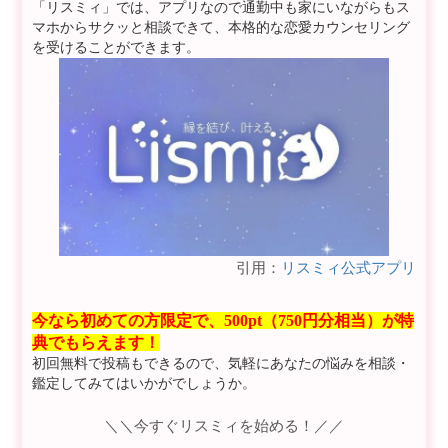
「リスミィ」では、アプリなので通勤中も家にいながらもス
マホからサクッと相談できて、本格的な恋愛カウンセリング
を受けることができます。
引用：
リスミィ公式アプリ
今なら初めての方限定で、500pt（750円分相当）が特
典でもらえます！
初回無料で投稿もできるので、気軽にあなたの悩みを相談・
鑑定してみてはいかがでしょうか。
＼＼今すぐリスミィを始める！／／