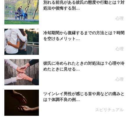
別れる前兆がある彼氏の態度や行動とは？対
処法や後悔する別…
心理
冷却期間から復縁するまでの方法とは？時間
を空けるメリット…
心理
彼氏に冷められたときの対処法は？心理や冷
めたときに見せる…
心理
ツインレイ男性が感じる首や肩などの痛みと
は？体調不良の例…
スピリチュアル