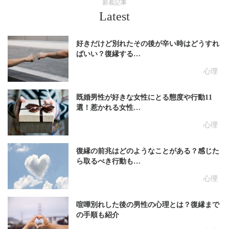
新着記事
Latest
好きだけど別れたその後が辛い時はどうすれ
ばいい？復縁する…
心理
既婚男性が好きな女性にとる態度や行動11
選！惹かれる女性…
心理
復縁の前兆はどのようなことがある？感じた
ら取るべき行動も…
心理
喧嘩別れした後の男性の心理とは？復縁まで
の手順も紹介