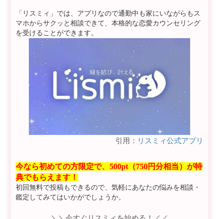
「リスミィ」では、アプリなので通勤中も家にいながらもス
マホからサクッと相談できて、本格的な恋愛カウンセリング
を受けることができます。
引用：
リスミィ公式アプリ
今なら初めての方限定で、500pt（750円分相当）が特
典でもらえます！
初回無料で投稿もできるので、気軽にあなたの悩みを相談・
鑑定してみてはいかがでしょうか。
＼＼今すぐリスミィを始める！／／