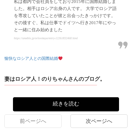
私は都内で会社員をしており2015年に国際結婚しま
した。相手はロシア出身の人です。 大学でロシア語
を専攻していたことが彼と出会ったきっかけです。
その後すぐ、私は仕事でドイツへ行き2017年にやっ
と一緒に住み始めました
https://ameblo.jp/orlovskaya/entry-12261832468.html
愉快なロシア人との国際結婚
妻はロシア人！のりちゃんさんのブログ。
続きを読む
前ページへ
次ページへ