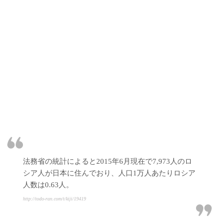
法務省の統計によると2015年6月現在で7,973人のロ
シア人が日本に住んでおり、人口1万人あたりロシア
人数は0.63人。
http://todo-ran.com/t/kiji/19419