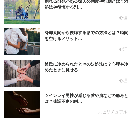
別れる前兆がある彼氏の態度や行動とは？対
処法や後悔する別…
心理
冷却期間から復縁するまでの方法とは？時間
を空けるメリット…
心理
彼氏に冷められたときの対処法は？心理や冷
めたときに見せる…
心理
ツインレイ男性が感じる首や肩などの痛みと
は？体調不良の例…
スピリチュアル