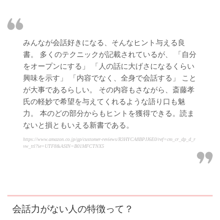
みんなが会話好きになる、そんなヒント与える良
書。 多くのテクニックが記載されているが、 「自分
をオープンにする」 「人の話に大げさになるくらい
興味を示す」 「内容でなく、全身で会話する」 こと
が大事であるらしい。 その内容もさながら、斎藤孝
氏の軽妙で希望を与えてくれるような語り口も魅
力。 本のどの部分からもヒントを獲得できる。読ま
ないと損ともいえる新書である。
https://www.amazon.co.jp/gp/customer-reviews/R3HYCA8BPJJ6E0/ref=cm_cr_dp_d_r
vw_ttl?ie=UTF8&ASIN=B01MFCTNX5
会話力がない人の特徴って？