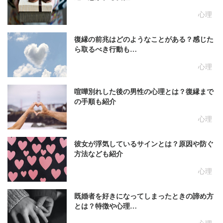
心理
復縁の前兆はどのようなことがある？感じた
ら取るべき行動も…
心理
喧嘩別れした後の男性の心理とは？復縁まで
の手順も紹介
心理
彼女が浮気しているサインとは？原因や防ぐ
方法なども紹介
心理
既婚者を好きになってしまったときの諦め方
とは？特徴や心理…