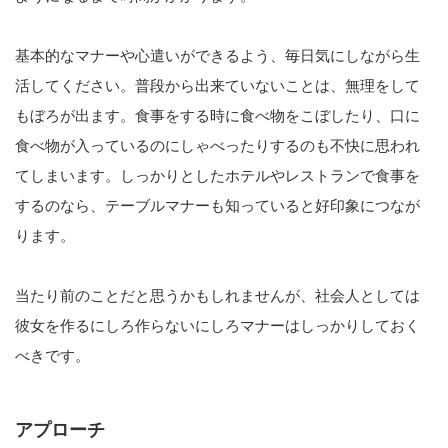
基本的なマナーや心遣いができるよう、毎日気にしながら生
活してください。普段から出来ていないことは、無理をして
もぼろが出ます。食事をする時に食べ物をこぼしたり、口に
食べ物が入っているのにしゃべったりするのも不快に思われ
てしまいます。しっかりとしたホテルやレストランで食事を
するのなら、テーブルマナーも知っていると好印象につなが
ります。
当たり前のことだと思うかもしれませんが、社会人としては
彼女を作るにしろ作らないにしろマナーはしっかりしておく
べきです。
アプローチ