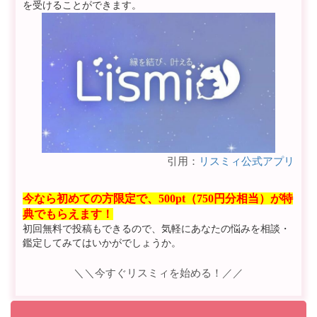
を受けることができます。
引用：
リスミィ公式アプリ
今なら初めての方限定で、500pt（750円分相当）が特
典でもらえます！
初回無料で投稿もできるので、気軽にあなたの悩みを相談・
鑑定してみてはいかがでしょうか。
＼＼今すぐリスミィを始める！／／