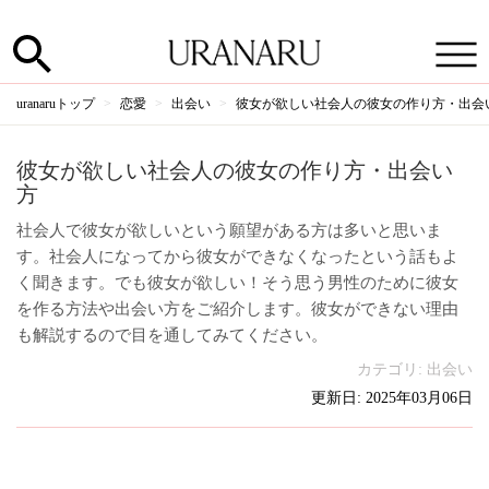
uranaruトップ
恋愛
出会い
彼女が欲しい社会人の彼女の作り方・出会
彼女が欲しい社会人の彼女の作り方・出会い
方
社会人で彼女が欲しいという願望がある方は多いと思いま
す。社会人になってから彼女ができなくなったという話もよ
く聞きます。でも彼女が欲しい！そう思う男性のために彼女
を作る方法や出会い方をご紹介します。彼女ができない理由
も解説するので目を通してみてください。
カテゴリ:
出会い
更新日: 2025年03月06日