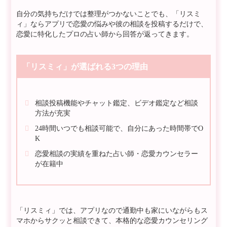
自分の気持ちだけでは整理がつかないことでも、「リスミ
ィ」ならアプリで恋愛の悩みや彼の相談を投稿するだけで、
恋愛に特化したプロの占い師から回答が返ってきます。
「リスミィ」が選ばれる3つの理由
相談投稿機能やチャット鑑定、ビデオ鑑定など相談
方法が充実
24時間いつでも相談可能で、自分にあった時間帯でO
K
恋愛相談の実績を重ねた占い師・恋愛カウンセラー
が在籍中
「リスミィ」では、アプリなので通勤中も家にいながらもス
マホからサクッと相談できて、本格的な恋愛カウンセリング