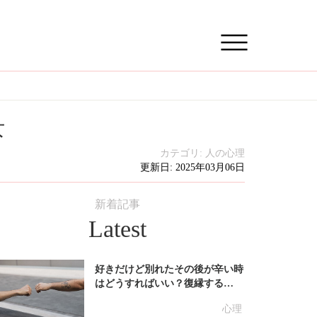
女
カテゴリ:
人の心理
更新日: 2025年03月06日
新着記事
Latest
好きだけど別れたその後が辛い時
はどうすればいい？復縁する…
心理