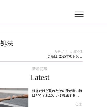
対処法
カテゴリ:
人間関係
更新日: 2025年03月06日
新着記事
Latest
好きだけど別れたその後が辛い時
はどうすればいい？復縁する…
心理