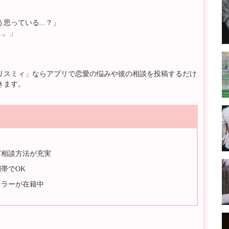
っている...？」
.。」
リスミィ」ならアプリで恋愛の悩みや彼の相談を投稿するだけ
きます。
ど相談方法が充実
帯でOK
セラーが在籍中