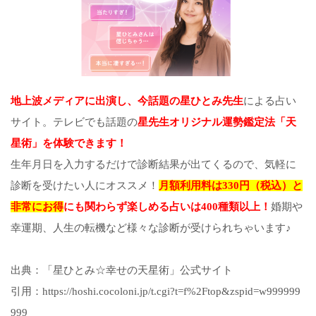
地上波メディアに出演し、今話題の星ひとみ先生
による占い
サイト。テレビでも話題の
星先生オリジナル運勢鑑定法「天
星術」を体験できます！
生年月日を入力するだけで診断結果が出てくるので、気軽に
診断を受けたい人にオススメ！
月額利用料は330円（税込）と
非常にお得
にも関わらず楽しめる占いは400種類以上！
婚期や
幸運期、人生の転機など様々な診断が受けられちゃいます♪
出典：「星ひとみ☆幸せの天星術」公式サイト
引用：https://hoshi.cocoloni.jp/t.cgi?t=f%2Ftop&zspid=w999999
999