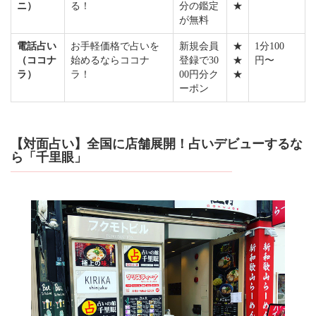
ニ）
る！
分の鑑定
★
が無料
電話占い
お手軽価格で占いを
新規会員
★
1分100
（ココナ
始めるならココナ
登録で30
★
円〜
ラ）
ラ！
00円分ク
★
ーポン
【対面占い】全国に店舗展開！占いデビューするな
ら「千里眼」