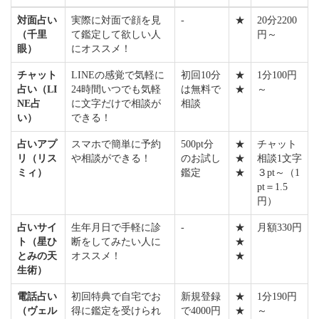
対面占い
実際に対面で顔を見
-
★
20分2200
（千里
て鑑定して欲しい人
円～
眼）
にオススメ！
チャット
LINEの感覚で気軽に
初回10分
★
1分100円
占い（LI
24時間いつでも気軽
は無料で
★
～
NE占
に文字だけで相談が
相談
い）
できる！
占いアプ
スマホで簡単に予約
500pt分
★
チャット
リ（リス
や相談ができる！
のお試し
★
相談1文字
ミィ）
鑑定
★
３pt～（1
pt＝1.5
円）
占いサイ
生年月日で手軽に診
-
★
月額330円
ト（星ひ
断をしてみたい人に
★
とみの天
オススメ！
★
生術）
電話占い
初回特典で自宅でお
新規登録
★
1分190円
（ヴェル
得に鑑定を受けられ
で4000円
★
～