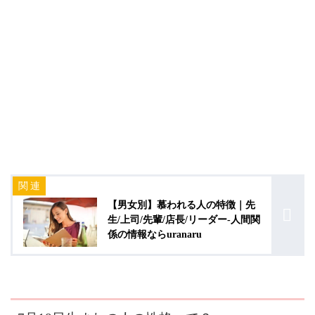
【男女別】慕われる人の特徴｜先
生/上司/先輩/店長/リーダー-人間関
係の情報ならuranaru