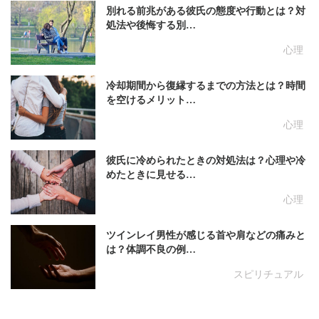
別れる前兆がある彼氏の態度や行動とは？対
処法や後悔する別…
心理
冷却期間から復縁するまでの方法とは？時間
を空けるメリット…
心理
彼氏に冷められたときの対処法は？心理や冷
めたときに見せる…
心理
ツインレイ男性が感じる首や肩などの痛みと
は？体調不良の例…
スピリチュアル