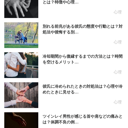
とは？特徴や心理…
心理
別れる前兆がある彼氏の態度や行動とは？対
処法や後悔する別…
心理
冷却期間から復縁するまでの方法とは？時間
を空けるメリット…
心理
彼氏に冷められたときの対処法は？心理や冷
めたときに見せる…
心理
ツインレイ男性が感じる首や肩などの痛みと
は？体調不良の例…