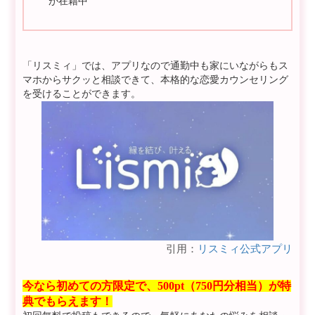
が在籍中
「リスミィ」では、アプリなので通勤中も家にいながらもス
マホからサクッと相談できて、本格的な恋愛カウンセリング
を受けることができます。
引用：
リスミィ公式アプリ
今なら初めての方限定で、500pt（750円分相当）が特
典でもらえます！