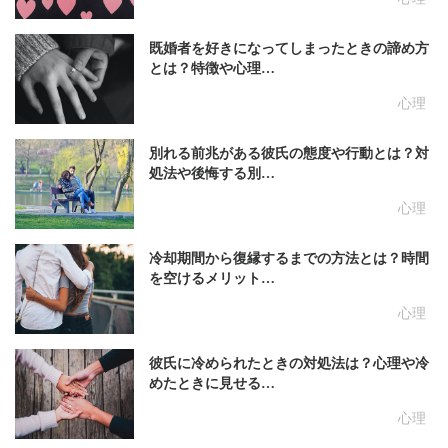
既婚者を好きになってしまったときの諦め方
とは？特徴や心理…
心理
別れる前兆がある彼氏の態度や行動とは？対
処法や後悔する別…
心理
冷却期間から復縁するまでの方法とは？時間
を空けるメリット…
心理
彼氏に冷められたときの対処法は？心理や冷
めたときに見せる…
心理