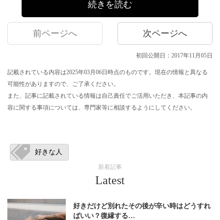
続きを読む
前ページへ
次ページへ
初回公開日：2017年11月05日
記載されている内容は2025年03月06日時点のものです。現在の情報と異なる
可能性がありますので、ご了承ください。
また、記事に記載されている情報は自己責任でご活用いただき、本記事の内
容に関する事項については、専門家等に相談するようにしてください。
好きな人
新着記事
Latest
好きだけど別れたその後が辛い時はどうすれ
ばいい？復縁する…