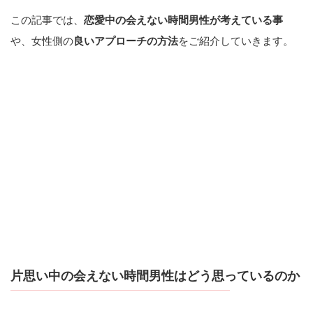
この記事では、
恋愛中の会えない時間男性が考えている事
や、女性側の
良いアプローチの方法
をご紹介していきます。
片思い中の会えない時間男性はどう思っているのか