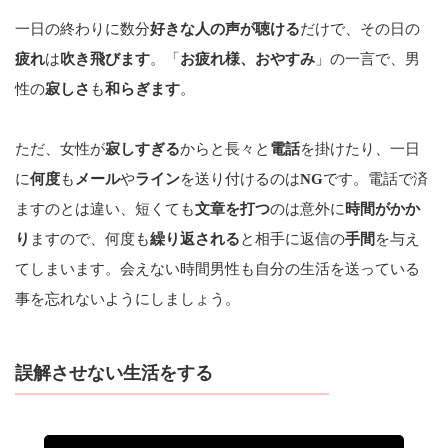
一日の終わりに数分
好きな人の声が聴ける
だけで、その日の
疲れ
は
吹き飛びます
。「
お疲れ様、おやすみ
」の一言で、男
性の
寂しさ
も
和らぎます
。
ただ、女性が
寂しすぎる
からと長々と
電話
を掛けたり、一日
に
何度
も
メール
や
ライン
を送り付けるのは
NG
です。電話で済
ますのとは違い、短くても
文章を打つ
のは意外に
時間がかか
り
ますので、何度も
繰り返される
と相手に返信の
手間
を与え
てしまいます。会えない時間男性も自分の生活を送っている
事を忘れないようにしましょう。
誤解させない生活をする