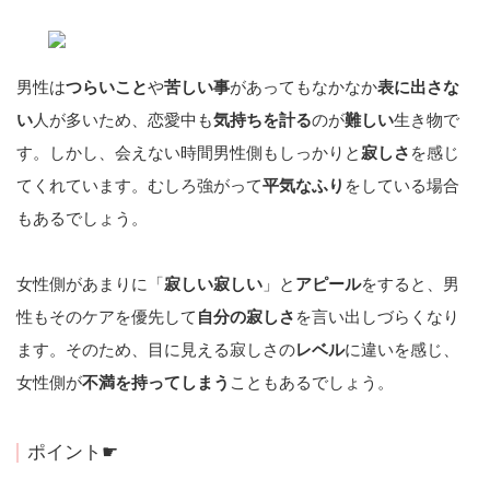
男性は
つらいこと
や
苦しい事
があってもなかなか
表に出さな
い
人が多いため、恋愛中も
気持ちを計る
のが
難しい
生き物で
す。しかし、会えない時間男性側もしっかりと
寂しさ
を感じ
てくれています。むしろ強がって
平気なふり
をしている場合
もあるでしょう。
女性側があまりに「
寂しい寂しい
」と
アピール
をすると、男
性もそのケアを優先して
自分の寂しさ
を言い出しづらくなり
ます。そのため、目に見える寂しさの
レベル
に違いを感じ、
女性側が
不満を持ってしまう
こともあるでしょう。
ポイント☛