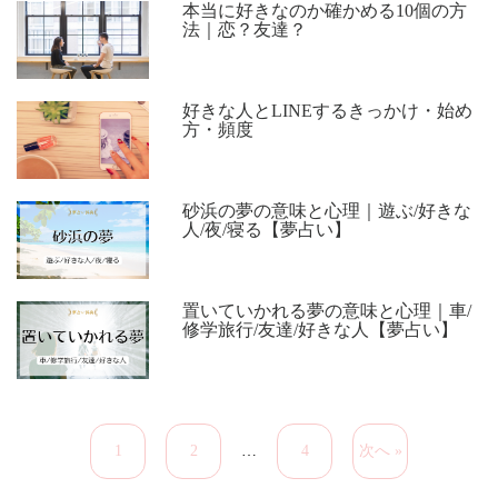
本当に好きなのか確かめる10個の方
法｜恋？友達？
好きな人とLINEするきっかけ・始め
方・頻度
砂浜の夢の意味と心理｜遊ぶ/好きな
人/夜/寝る【夢占い】
置いていかれる夢の意味と心理｜車/
修学旅行/友達/好きな人【夢占い】
1
2
…
4
次へ »