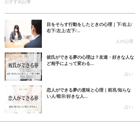
おすすめ記事
目をそらす行動をしたときの心理｜下/右上/
右下/左上/左下/...
人の心理
彼氏ができる夢の心理は？友達・好きな人な
ど相手によって変わる...
占い
恋人ができる夢の意味と心理｜前兆/知らな
い人/暗示/好きな人...
占い