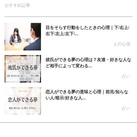
おすすめ記事
目をそらす行動をしたときの心理｜下/右上/
右下/左上/左下/...
人の心理
彼氏ができる夢の心理は？友達・好きな人な
ど相手によって変わる...
占い
恋人ができる夢の意味と心理｜前兆/知らな
い人/暗示/好きな人...
占い