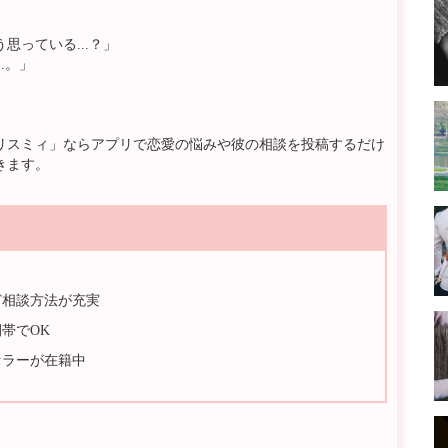
っている...？」
.。」
リスミィ」ならアプリで恋愛の悩みや彼の相談を投稿するだけ
きます。
ど相談方法が充実
帯でOK
セラーが在籍中