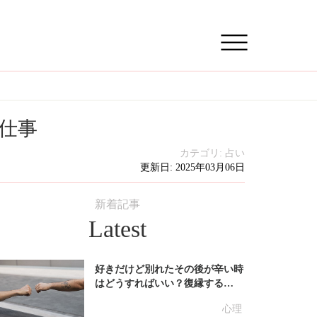
仕事
カテゴリ:
占い
更新日: 2025年03月06日
新着記事
Latest
好きだけど別れたその後が辛い時
はどうすればいい？復縁する…
心理