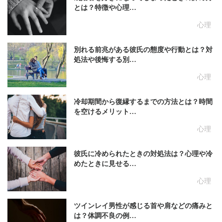
とは？特徴や心理…
心理
別れる前兆がある彼氏の態度や行動とは？対
処法や後悔する別…
心理
冷却期間から復縁するまでの方法とは？時間
を空けるメリット…
心理
彼氏に冷められたときの対処法は？心理や冷
めたときに見せる…
心理
ツインレイ男性が感じる首や肩などの痛みと
は？体調不良の例…