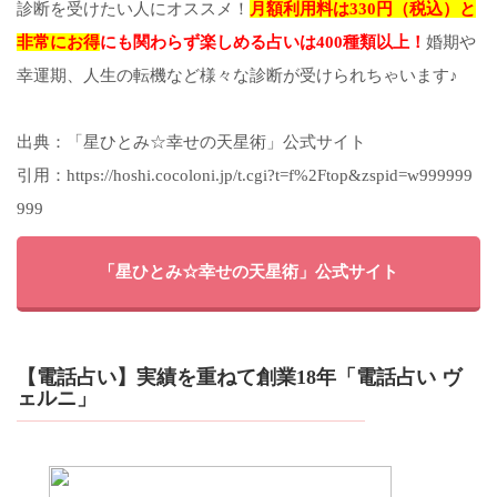
診断を受けたい人にオススメ！
月額利用料は330円（税込）と
非常にお得
にも関わらず楽しめる占いは400種類以上！
婚期や
幸運期、人生の転機など様々な診断が受けられちゃいます♪
出典：「星ひとみ☆幸せの天星術」公式サイト
引用：https://hoshi.cocoloni.jp/t.cgi?t=f%2Ftop&zspid=w999999
999
「星ひとみ☆幸せの天星術」公式サイト
【電話占い】実績を重ねて創業18年「電話占い ヴ
ェルニ」