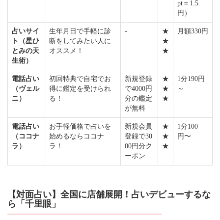
pt＝1.5
円）
占いサイ
生年月日で手軽に診
-
★
月額330円
ト（星ひ
断をしてみたい人に
★
とみの天
オススメ！
★
生術）
電話占い
初回特典で自宅でお
新規登録
★
1分190円
（ヴェル
得に鑑定を受けられ
で4000円
★
～
ニ）
る！
分の鑑定
★
が無料
電話占い
お手軽価格で占いを
新規会員
★
1分100
（ココナ
始めるならココナ
登録で30
★
円〜
ラ）
ラ！
00円分ク
★
ーポン
【対面占い】全国に店舗展開！占いデビューするな
ら「千里眼」