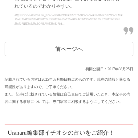
れているのでわかりやすい。
https://www.amazon.co.jp/%E5%9B%9B%E6%9F%B1%E6%8E%A8%E5%91%BD%E
3%81%AE%E5%AE%8C%E5%85%A8%E7%8B%AC%E7%BF%92%E2%80%95%E
5%91%BD%E5%BC%8F%E3%81%A... |
前ページへ
初回公開日：2017年08月25日
記載されている内容は2025年03月06日時点のものです。現在の情報と異なる
可能性がありますので、ご了承ください。
また、記事に記載されている情報は自己責任でご活用いただき、本記事の内
容に関する事項については、専門家等に相談するようにしてください。
Uranaru編集部イチオシの占いをご紹介！