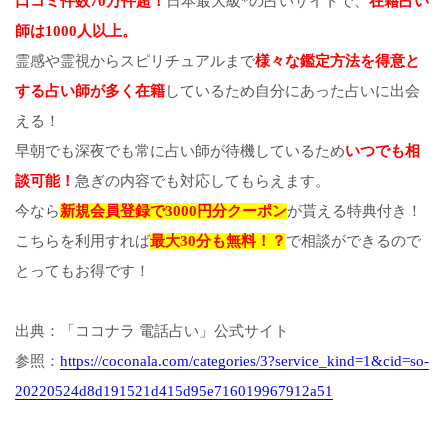
口コミ件数70万件超！
日本最大級*の占いサイトで、
在籍占い
師は1000人以上。
霊感や霊視からスピリチュアルまで
様々な鑑定方法を得意と
する占い師が多く在籍
しているため自分にあった占いに出会
える！
早朝でも深夜でも常に占い師が待機しているため
いつでも相
談可能！
急ぎの内容でも対応してもらえます。
今なら
新規会員登録で3000円分クーポン
が貰える特典付き！
こちらを利用すれば
最大30分も無料！？
で相談ができるので
とってもお得です！
出典：「ココナラ 電話占い」公式サイト
参照：
https://coconala.com/categories/3?service_kind=1&cid=so-
20220524d8d191521d415d95e716019967912a51