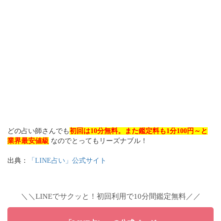
どの占い師さんでも
初回は10分無料。また鑑定料も1分100円～と
業界最安値級
なのでとってもリーズナブル！
出典：
「LINE占い」公式サイト
＼＼LINEでサクッと！初回利用で10分間鑑定無料／／