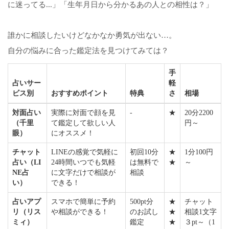
に迷ってる...」「生年月日から分かるあの人との相性は？」
誰かに相談したいけどなかなか勇気が出ない…。
自分の悩みに合った鑑定法を見つけてみては？
手
占いサー
軽
ビス別
おすすめポイント
特典
さ
相場
対面占い
実際に対面で顔を見
-
★
20分2200
（千里
て鑑定して欲しい人
円～
眼）
にオススメ！
チャット
LINEの感覚で気軽に
初回10分
★
1分100円
占い（LI
24時間いつでも気軽
は無料で
★
～
NE占
に文字だけで相談が
相談
い）
できる！
占いアプ
スマホで簡単に予約
500pt分
★
チャット
リ（リス
や相談ができる！
のお試し
★
相談1文字
ミィ）
鑑定
★
３pt～（1