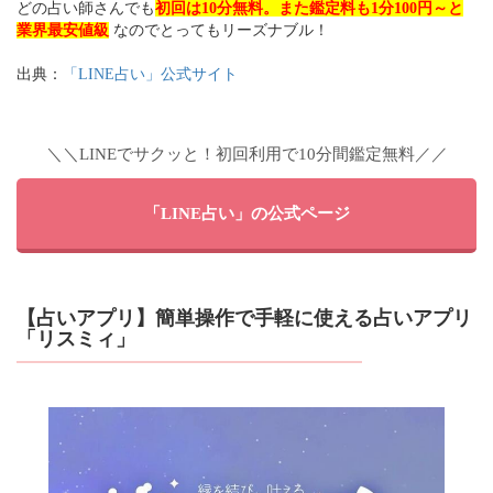
どの占い師さんでも
初回は10分無料。また鑑定料も1分100円～と
業界最安値級
なのでとってもリーズナブル！
出典：
「LINE占い」公式サイト
＼＼LINEでサクッと！初回利用で10分間鑑定無料／／
「LINE占い」の公式ページ
【占いアプリ】簡単操作で手軽に使える占いアプリ
「リスミィ」