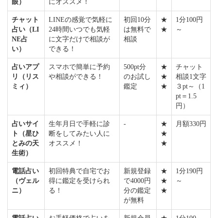
眼）
にオススメ！
チャット
LINEの感覚で気軽に
初回10分
★
1分100円
占い（LI
24時間いつでも気軽
は無料で
★
～
NE占
に文字だけで相談が
相談
い）
できる！
占いアプ
スマホで簡単に予約
500pt分
★
チャット
リ（リス
や相談ができる！
のお試し
★
相談1文字
ミィ）
鑑定
★
３pt～（1
pt＝1.5
円）
占いサイ
生年月日で手軽に診
-
★
月額330円
ト（星ひ
断をしてみたい人に
★
とみの天
オススメ！
★
生術）
電話占い
初回特典で自宅でお
新規登録
★
1分190円
（ヴェル
得に鑑定を受けられ
で4000円
★
～
ニ）
る！
分の鑑定
★
が無料