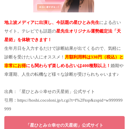
地上波メディアに出演し、今話題の星ひとみ先生
による占い
サイト。テレビでも話題の
星先生オリジナル運勢鑑定法「天
星術」を体験できます！
生年月日を入力するだけで診断結果が出てくるので、気軽に
診断を受けたい人にオススメ！
月額利用料は330円（税込）と
非常にお得
にも関わらず楽しめる占いは400種類以上！
婚期や
幸運期、人生の転機など様々な診断が受けられちゃいます♪
出典：「星ひとみ☆幸せの天星術」公式サイト
引用：https://hoshi.cocoloni.jp/t.cgi?t=f%2Ftop&zspid=w999999
999
「星ひとみ☆幸せの天星術」公式サイト