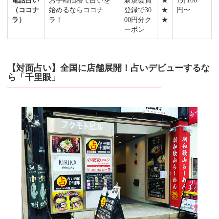
電話占い
お手軽価格で占いを
新規会員
★
1分100
（ココナ
始めるならココナ
登録で30
★
円〜
ラ）
ラ！
00円分ク
★
ーポン
【対面占い】全国に店舗展開！占いデビューするな
ら「千里眼」